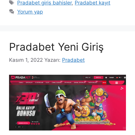
Etiketler
Pradabet giriş bahisler
,
Pradabet kayıt
Yorum yap
Pradabet Yeni Giriş
Kasım 1, 2022
Yazarı:
Pradabet