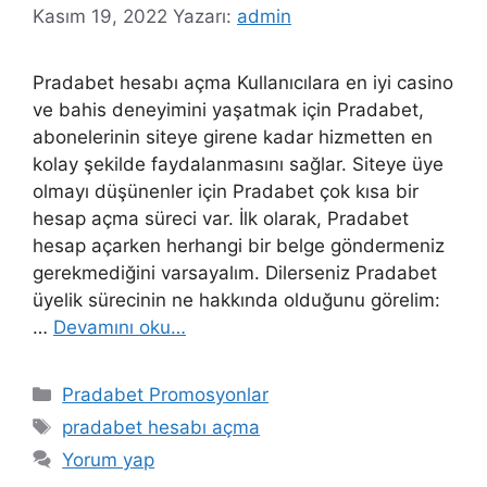
Kasım 19, 2022
Yazarı:
admin
Pradabet hesabı açma Kullanıcılara en iyi casino
ve bahis deneyimini yaşatmak için Pradabet,
abonelerinin siteye girene kadar hizmetten en
kolay şekilde faydalanmasını sağlar. Siteye üye
olmayı düşünenler için Pradabet çok kısa bir
hesap açma süreci var. İlk olarak, Pradabet
hesap açarken herhangi bir belge göndermeniz
gerekmediğini varsayalım. Dilerseniz Pradabet
üyelik sürecinin ne hakkında olduğunu görelim:
…
Devamını oku…
Kategoriler
Pradabet Promosyonlar
Etiketler
pradabet hesabı açma
Yorum yap