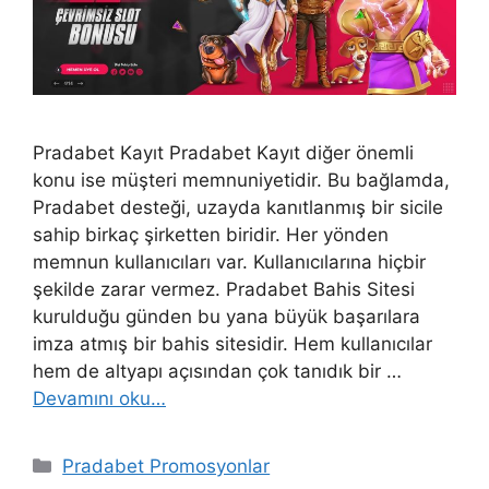
Pradabet Kayıt Pradabet Kayıt diğer önemli
konu ise müşteri memnuniyetidir. Bu bağlamda,
Pradabet desteği, uzayda kanıtlanmış bir sicile
sahip birkaç şirketten biridir. Her yönden
memnun kullanıcıları var. Kullanıcılarına hiçbir
şekilde zarar vermez. Pradabet Bahis Sitesi
kurulduğu günden bu yana büyük başarılara
imza atmış bir bahis sitesidir. Hem kullanıcılar
hem de altyapı açısından çok tanıdık bir …
Devamını oku…
Kategoriler
Pradabet Promosyonlar