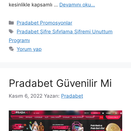
kesinlikle kapsamlı …
Devamını oku…
Kategoriler
Pradabet Promosyonlar
Etiketler
Pradabet Şifre Sıfırlama Şifremi Unuttum
Programı
Yorum yap
Pradabet Güvenilir Mi
Kasım 6, 2022
Yazarı:
Pradabet