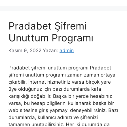
Pradabet Şifremi
Unuttum Programı
Kasım 9, 2022
Yazarı:
admin
Pradabet şifremi unuttum programı Pradabet
şifremi unuttum programı zaman zaman ortaya
çıkabilir. İnternet hizmetiniz varsa birçok yere
üye olduğunuz için bazı durumlarda kafa
karışıklığı doğabilir. Başka bir yerde hesabınız
varsa, bu hesap bilgilerini kullanarak başka bir
web sitesine giriş yapmayı deneyebilirsiniz. Bazı
durumlarda, kullanıcı adınızı ve şifrenizi
tamamen unutabilirsiniz. Her iki durumda da