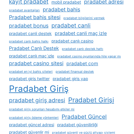
kayit pradabet
pradabet adresi
mobil pradabet
pradabet bahis
pradabet avantajları
Pradabet bahis sitesi
pradabet bilgilerini vermek
pradabet canli
pradabet bonus
pradabet canli maç izle
pradabet canli destek
pradabet canlı casino
pradabet canlı bahis halkı
Pradabet Canlı Destek
pradabet canlı destek hattı
pradabet canlı maç i̇zle
pradabet casino oyunlarında hile yapar mı
pradabet casino sitesi
pradabet com
pradabet en i̇yi bahis siteleri
pradabet finansal destek
pradabet giris twitter
pradabet giris yap
Pradabet Giriş
Pradabet Girişi
pradabet giriş adresi
pradabet giriş sorunları hesabımı etkiler mi
Pradabet Güncel
pradabet giriş ödeme yöntemleri
pradabet güncel adresi
pradabet güvenilirliği
pradabet güvenlir mi
pradabet güvenli ve güçlü altyapı sistemi