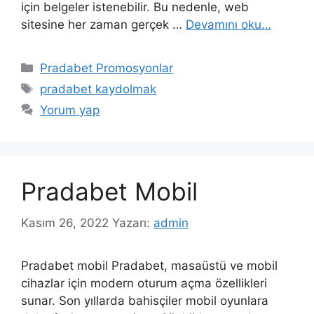
için belgeler istenebilir. Bu nedenle, web
sitesine her zaman gerçek …
Devamını oku…
Kategoriler
Pradabet Promosyonlar
Etiketler
pradabet kaydolmak
Yorum yap
Pradabet Mobil
Kasım 26, 2022
Yazarı:
admin
Pradabet mobil Pradabet, masaüstü ve mobil
cihazlar için modern oturum açma özellikleri
sunar. Son yıllarda bahisçiler mobil oyunlara