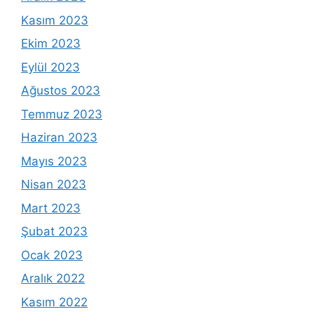
Kasım 2023
Ekim 2023
Eylül 2023
Ağustos 2023
Temmuz 2023
Haziran 2023
Mayıs 2023
Nisan 2023
Mart 2023
Şubat 2023
Ocak 2023
Aralık 2022
Kasım 2022