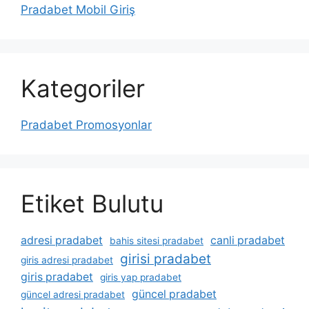
Pradabet Mobil Giriş
Kategoriler
Pradabet Promosyonlar
Etiket Bulutu
adresi pradabet
canli pradabet
bahis sitesi pradabet
girisi pradabet
giris adresi pradabet
giris pradabet
giris yap pradabet
güncel pradabet
güncel adresi pradabet