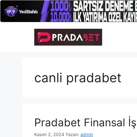
İçeriğe
atla
canli pradabet
Pradabet Finansal İşl
Kasım 2, 2024
Yazarı:
admin