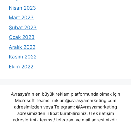
Nisan 2023
Mart 2023
Şubat 2023
Ocak 2023
Aralık 2022
Kasım 2022
Ekim 2022
Avrasya'nın en büyük reklam platformunda olmak için
Microsoft Teams:
reklam@avrasyamarketing.com
adresimizden veya Telegram: @Avrasyamarketing
adresimizden irtibat kurabilirsiniz. (Tek iletişim
adreslerimiz teams / telegram ve mail adresimizdir.
Harici hiçbir iletişim adresimiz bulunmamaktadır.