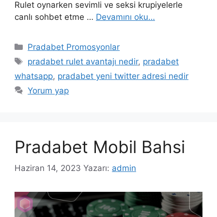
Rulet oynarken sevimli ve seksi krupiyelerle
canlı sohbet etme …
Devamını oku…
Kategoriler
Pradabet Promosyonlar
Etiketler
pradabet rulet avantajı nedir
,
pradabet
whatsapp
,
pradabet yeni twitter adresi nedir
Yorum yap
Pradabet Mobil Bahsi
Haziran 14, 2023
Yazarı:
admin