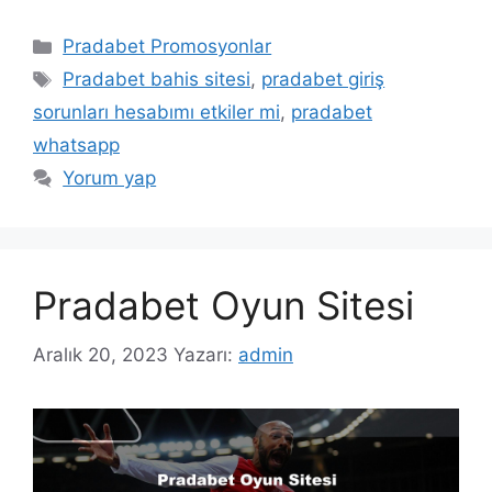
Kategoriler
Pradabet Promosyonlar
Etiketler
Pradabet bahis sitesi
,
pradabet giriş
sorunları hesabımı etkiler mi
,
pradabet
whatsapp
Yorum yap
Pradabet Oyun Sitesi
Aralık 20, 2023
Yazarı:
admin