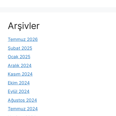
Arşivler
Temmuz 2026
Şubat 2025
Ocak 2025
Aralık 2024
Kasım 2024
Ekim 2024
Eylül 2024
Ağustos 2024
Temmuz 2024