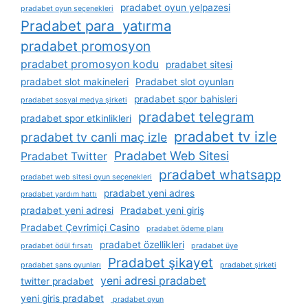
pradabet oyun yelpazesi
pradabet oyun seçenekleri
Pradabet para yatırma
pradabet promosyon
pradabet promosyon kodu
pradabet sitesi
pradabet slot makineleri
Pradabet slot oyunları
pradabet spor bahisleri
pradabet sosyal medya şirketi
pradabet telegram
pradabet spor etkinlikleri
pradabet tv izle
pradabet tv canli maç izle
Pradabet Web Sitesi
Pradabet Twitter
pradabet whatsapp
pradabet web sitesi oyun seçenekleri
pradabet yeni adres
pradabet yardım hattı
pradabet yeni adresi
Pradabet yeni giriş
Pradabet Çevrimiçi Casino
pradabet ödeme planı
pradabet özellikleri
pradabet ödül fırsatı
pradabet üye
Pradabet şikayet
pradabet şans oyunları
pradabet şirketi
yeni adresi pradabet
twitter pradabet
yeni giris pradabet
pradabet oyun