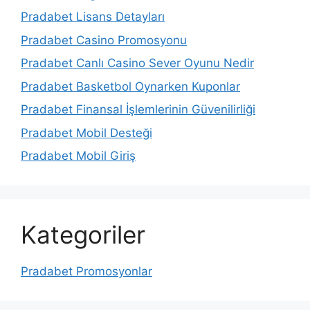
Pradabet Lisans Detayları
Pradabet Casino Promosyonu
Pradabet Canlı Casino Sever Oyunu Nedir
Pradabet Basketbol Oynarken Kuponlar
Pradabet Finansal İşlemlerinin Güvenilirliği
Pradabet Mobil Desteği
Pradabet Mobil Giriş
Kategoriler
Pradabet Promosyonlar