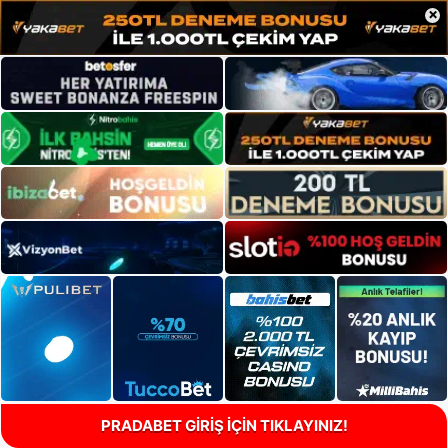
×
PRADABET GİRİŞ İÇİN TIKLAYINIZ!