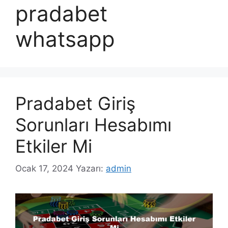
pradabet
whatsapp
Pradabet Giriş
Sorunları Hesabımı
Etkiler Mi
Ocak 17, 2024
Yazarı:
admin