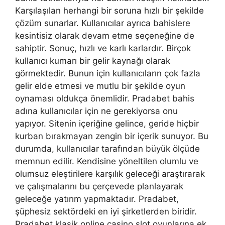
Karşılaşılan herhangi bir soruna hızlı bir şekilde
çözüm sunarlar. Kullanıcılar ayrıca bahislere
kesintisiz olarak devam etme seçeneğine de
sahiptir. Sonuç, hızlı ve karlı karlardır. Birçok
kullanıcı kumarı bir gelir kaynağı olarak
görmektedir. Bunun için kullanıcıların çok fazla
gelir elde etmesi ve mutlu bir şekilde oyun
oynaması oldukça önemlidir. Pradabet bahis
adına kullanıcılar için ne gerekiyorsa onu
yapıyor. Sitenin içeriğine gelince, geride hiçbir
kurban bırakmayan zengin bir içerik sunuyor. Bu
durumda, kullanıcılar tarafından büyük ölçüde
memnun edilir. Kendisine yöneltilen olumlu ve
olumsuz eleştirilere karşılık geleceği araştırarak
ve çalışmalarını bu çerçevede planlayarak
geleceğe yatırım yapmaktadır. Pradabet,
şüphesiz sektördeki en iyi şirketlerden biridir.
Pradabet klasik online casino slot oyunlarına ek