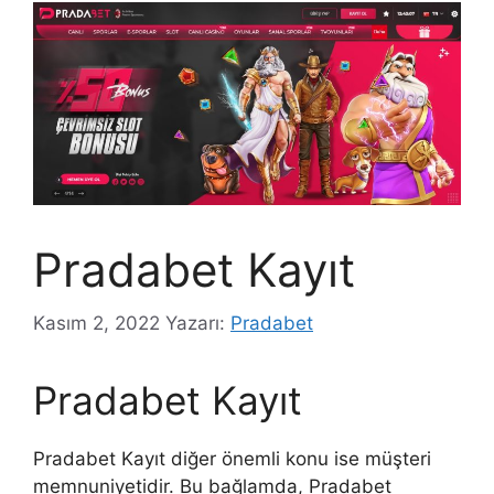
Pradabet Kayıt
Kasım 2, 2022
Yazarı:
Pradabet
Pradabet Kayıt
Pradabet Kayıt diğer önemli konu ise müşteri
memnuniyetidir. Bu bağlamda, Pradabet