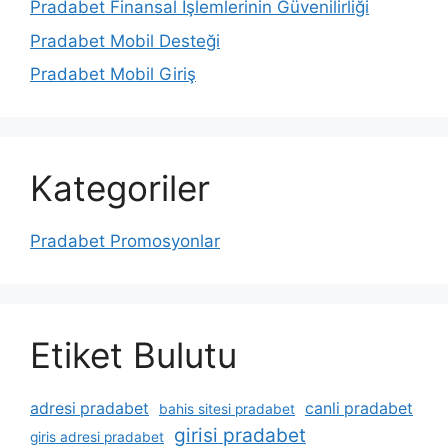
Pradabet Finansal İşlemlerinin Güvenilirliği
Pradabet Mobil Desteği
Pradabet Mobil Giriş
Kategoriler
Pradabet Promosyonlar
Etiket Bulutu
adresi pradabet
canli pradabet
bahis sitesi pradabet
girisi pradabet
giris adresi pradabet