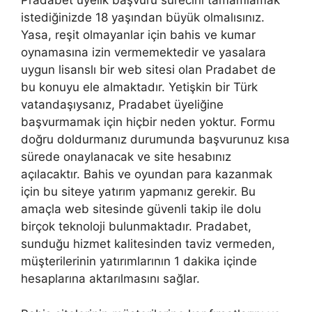
Pradabet üyelik başvuru sürecini tamamlamak
istediğinizde 18 yaşından büyük olmalısınız.
Yasa, reşit olmayanlar için bahis ve kumar
oynamasına izin vermemektedir ve yasalara
uygun lisanslı bir web sitesi olan Pradabet de
bu konuyu ele almaktadır. Yetişkin bir Türk
vatandaşıysanız, Pradabet üyeliğine
başvurmamak için hiçbir neden yoktur. Formu
doğru doldurmanız durumunda başvurunuz kısa
sürede onaylanacak ve site hesabınız
açılacaktır. Bahis ve oyundan para kazanmak
için bu siteye yatırım yapmanız gerekir. Bu
amaçla web sitesinde güvenli takip ile dolu
birçok teknoloji bulunmaktadır. Pradabet,
sunduğu hizmet kalitesinden taviz vermeden,
müşterilerinin yatırımlarının 1 dakika içinde
hesaplarına aktarılmasını sağlar.