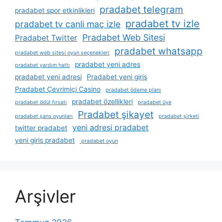
pradabet telegram
pradabet spor etkinlikleri
pradabet tv izle
pradabet tv canli maç izle
Pradabet Web Sitesi
Pradabet Twitter
pradabet whatsapp
pradabet web sitesi oyun seçenekleri
pradabet yeni adres
pradabet yardım hattı
pradabet yeni adresi
Pradabet yeni giriş
Pradabet Çevrimiçi Casino
pradabet ödeme planı
pradabet özellikleri
pradabet ödül fırsatı
pradabet üye
Pradabet şikayet
pradabet şans oyunları
pradabet şirketi
yeni adresi pradabet
twitter pradabet
yeni giris pradabet
pradabet oyun
Arşivler