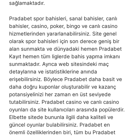
sağlamaktadır.
Pradabet spor bahisleri, sanal bahisler, canlı
bahisler, casino, poker, bingo ve canlı casino
hizmetlerinden yararlanabilirsiniz. Site genel
olarak spor bahisleri için son derece geniş bir
alan sunmakta ve dünyadaki hemen Pradabet
Kayıt hemen tüm liglerde bahis yapma imkanı
sunmaktadır. Ayrıca web sitesindeki maç
detaylarına ve istatistiklerine anında
erişebilirsiniz. Böylece Pradabet daha basit ve
daha doğru kuponlar oluşturabilir ve kazanç
potansiyelinizi her zaman en üst seviyede
tutabilirsiniz. Pradabet casino ve canlı casino
oyunları da site kullanıcıları arasında popülerdir.
Elbette sitede bununla ilgili daha kaliteli ve
güncel oyunlar bulabilirsiniz. Pradabet en
önemli özelliklerinden biri, tüm bu Pradabet