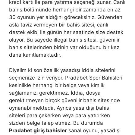
kredi kartı ile para yatırma seçeneği sunar. Canlı
bahis bölümünde herhangi bir zamanda en az
30 oyunun yer aldığını göreceksiniz. Güvenden
asla taviz vermeyen bir bahis sitesi, canlı
destek ekibi ile günün her saatinde size destek
oluyor. Bu sayede illegal bahis sitesi, güvenilir
bahis sitelerinden birinin var olduğunu bir kez
daha kanıtlamaktadır.
Diyelim ki son özellik yasadışı iddia sitelerini
seçmenize izin veriyor. Pradabet Spor Bahisleri
kesinlikle herhangi bir belge veya kimlik
sağlamanızı gerektirmez. İddia, dosya
gerektirmeyen birçok güvenilir bahis sitesinde
oynanabilmektedir. Ayrıca yasa dışı bahis
siteleri para çekerken veya para yatırırken
sizden belge talep etmez. Bu durumda
Pradabet giriş bahisler
sanal oyunu, yasadışı