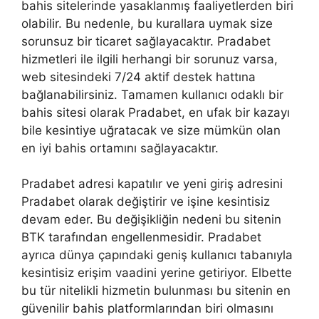
bahis sitelerinde yasaklanmış faaliyetlerden biri
olabilir. Bu nedenle, bu kurallara uymak size
sorunsuz bir ticaret sağlayacaktır. Pradabet
hizmetleri ile ilgili herhangi bir sorunuz varsa,
web sitesindeki 7/24 aktif destek hattına
bağlanabilirsiniz. Tamamen kullanıcı odaklı bir
bahis sitesi olarak Pradabet, en ufak bir kazayı
bile kesintiye uğratacak ve size mümkün olan
en iyi bahis ortamını sağlayacaktır.
Pradabet adresi kapatılır ve yeni giriş adresini
Pradabet olarak değiştirir ve işine kesintisiz
devam eder. Bu değişikliğin nedeni bu sitenin
BTK tarafından engellenmesidir. Pradabet
ayrıca dünya çapındaki geniş kullanıcı tabanıyla
kesintisiz erişim vaadini yerine getiriyor. Elbette
bu tür nitelikli hizmetin bulunması bu sitenin en
güvenilir bahis platformlarından biri olmasını