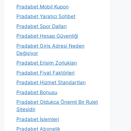
Pradabet Mobil Kupon
Pradabet Yaratıcı Sohbet
Pradabet Spor Dalları
Pradabet Hesap Güvenliği
Pradabet Giriş Adresi Neden
Değişiyor
Pradabet Erişim Zorlukları
Pradabet Fiyat Faktörleri
Pradabet Hizmet Standartları
Pradabet Bonusu
Pradabet Oldukça Önemli Bir Rulet
Sitesidir
Pradabet İşlemleri
Pradabet Abonelik