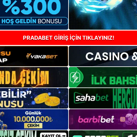
PRADABET GİRİŞ İÇİN TIKLAYINIZ!