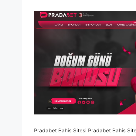
Pradabet Bahis Sitesi Pradabet Bahis Site