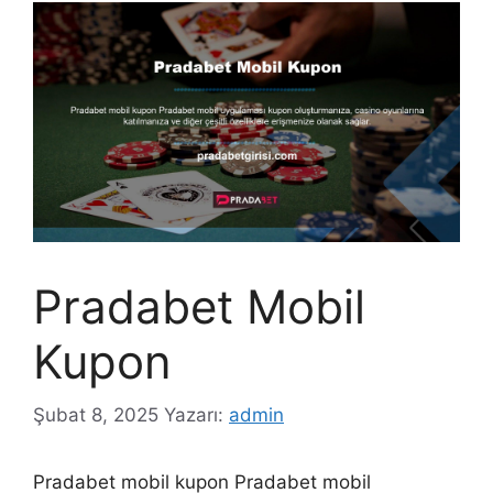
Pradabet Mobil
Kupon
Şubat 8, 2025
Yazarı:
admin
Pradabet mobil kupon Pradabet mobil