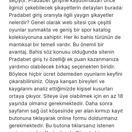
seçiyor. Pradabet girişine kaydolmadan önce
ilginizi çekebilecek şikayetlerin detayları burada:
Pradabet giriş oranıyla ilgili yaygın şikayetler
nelerdir? Genel olarak web sitesi çok çeşitli
oyunlar sunmakta ve geniş bir spor katalog
koleksiyonuna sahiptir. Her iki bahis türünün de
mantıksal bir temeli vardır. Bu önemli bir
avantaj. Bahis söz konusu olduğunda sitenin
Pradabet giriş tv özelliği ek puan kazanmanıza
yardımcı olabilecek birkaç seçenekten biridir.
Böylece hiçbir ücret ödemeden oyunların keyfini
çıkarabilirsiniz. Olaya karışan bireyleri ve
kaygılarını analiz ettiğimizde kişisel kusurları
ortaya çıkıyor. Siteye üye olabilmek için en az 18
yaşında olmanız gerekmektedir. Daha sonra
sayfanın sağ üst köşesinde yer alan kırmızı kayıt
butonuna tıklayarak online formu doldurmanız
gerekmektedir. Bu butona tıklarsanız istenen