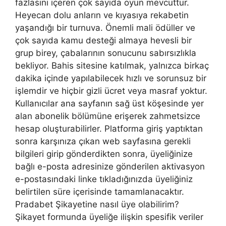
fazlasını içeren çok sayıda oyun mevcuttur.
Heyecan dolu anların ve kıyasıya rekabetin
yaşandığı bir turnuva. Önemli mali ödüller ve
çok sayıda kamu desteği almaya hevesli bir
grup birey, çabalarının sonucunu sabırsızlıkla
bekliyor. Bahis sitesine katılmak, yalnızca birkaç
dakika içinde yapılabilecek hızlı ve sorunsuz bir
işlemdir ve hiçbir gizli ücret veya masraf yoktur.
Kullanıcılar ana sayfanın sağ üst köşesinde yer
alan abonelik bölümüne erişerek zahmetsizce
hesap oluşturabilirler. Platforma giriş yaptıktan
sonra karşınıza çıkan web sayfasına gerekli
bilgileri girip gönderdikten sonra, üyeliğinize
bağlı e-posta adresinize gönderilen aktivasyon
e-postasındaki linke tıkladığınızda üyeliğiniz
belirtilen süre içerisinde tamamlanacaktır.
Pradabet Şikayetine nasıl üye olabilirim?
Şikayet formunda üyeliğe ilişkin spesifik veriler