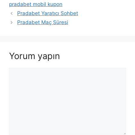
pradabet mobil kupon
Pradabet Yaratıcı Sohbet
Pradabet Maç Süresi
Yorum yapın
Yorum