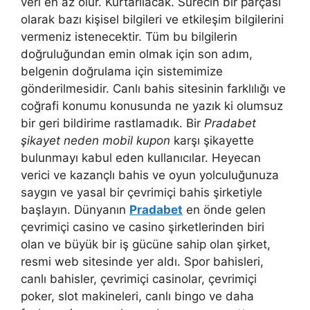
veri en az olur. Kurtarılacak. Sürecin bir parçası
olarak bazı kişisel bilgileri ve etkileşim bilgilerini
vermeniz istenecektir. Tüm bu bilgilerin
doğruluğundan emin olmak için son adım,
belgenin doğrulama için sistemimize
gönderilmesidir. Canlı bahis sitesinin farklılığı ve
coğrafi konumu konusunda ne yazık ki olumsuz
bir geri bildirime rastlamadık. Bir
Pradabet
şikayet neden mobil kupon
karşı şikayette
bulunmayı kabul eden kullanıcılar. Heyecan
verici ve kazançlı bahis ve oyun yolculuğunuza
saygın ve yasal bir çevrimiçi bahis şirketiyle
başlayın. Dünyanın
Pradabet
en önde gelen
çevrimiçi casino ve casino şirketlerinden biri
olan ve büyük bir iş gücüne sahip olan şirket,
resmi web sitesinde yer aldı. Spor bahisleri,
canlı bahisler, çevrimiçi casinolar, çevrimiçi
poker, slot makineleri, canlı bingo ve daha