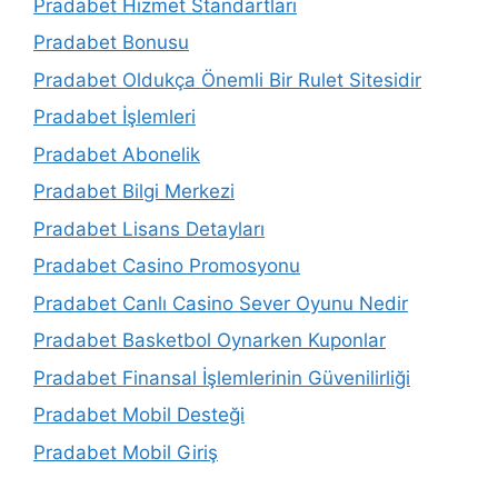
Pradabet Hizmet Standartları
Pradabet Bonusu
Pradabet Oldukça Önemli Bir Rulet Sitesidir
Pradabet İşlemleri
Pradabet Abonelik
Pradabet Bilgi Merkezi
Pradabet Lisans Detayları
Pradabet Casino Promosyonu
Pradabet Canlı Casino Sever Oyunu Nedir
Pradabet Basketbol Oynarken Kuponlar
Pradabet Finansal İşlemlerinin Güvenilirliği
Pradabet Mobil Desteği
Pradabet Mobil Giriş