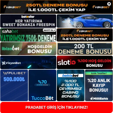
×
PRADABET GİRİŞ İÇİN TIKLAYINIZ!