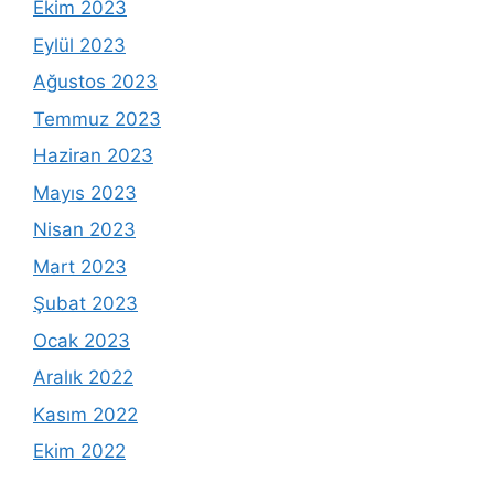
Ekim 2023
Eylül 2023
Ağustos 2023
Temmuz 2023
Haziran 2023
Mayıs 2023
Nisan 2023
Mart 2023
Şubat 2023
Ocak 2023
Aralık 2022
Kasım 2022
Ekim 2022