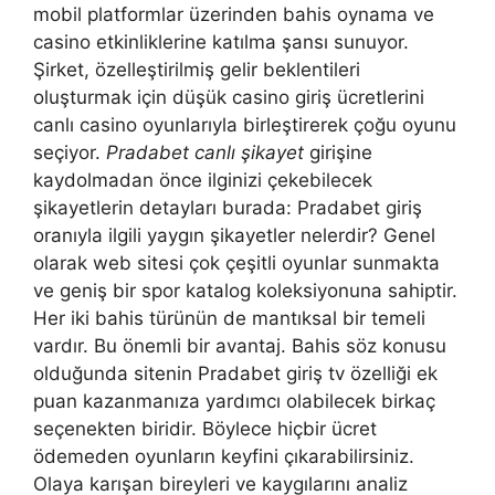
mobil platformlar üzerinden bahis oynama ve
casino etkinliklerine katılma şansı sunuyor.
Şirket, özelleştirilmiş gelir beklentileri
oluşturmak için düşük casino giriş ücretlerini
canlı casino oyunlarıyla birleştirerek çoğu oyunu
seçiyor.
Pradabet canlı şikayet
girişine
kaydolmadan önce ilginizi çekebilecek
şikayetlerin detayları burada: Pradabet giriş
oranıyla ilgili yaygın şikayetler nelerdir? Genel
olarak web sitesi çok çeşitli oyunlar sunmakta
ve geniş bir spor katalog koleksiyonuna sahiptir.
Her iki bahis türünün de mantıksal bir temeli
vardır. Bu önemli bir avantaj. Bahis söz konusu
olduğunda sitenin Pradabet giriş tv özelliği ek
puan kazanmanıza yardımcı olabilecek birkaç
seçenekten biridir. Böylece hiçbir ücret
ödemeden oyunların keyfini çıkarabilirsiniz.
Olaya karışan bireyleri ve kaygılarını analiz