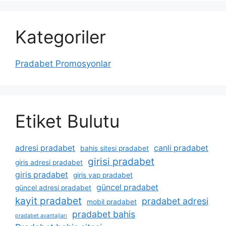
Kategoriler
Pradabet Promosyonlar
Etiket Bulutu
adresi pradabet
canli pradabet
bahis sitesi pradabet
girisi pradabet
giris adresi pradabet
giris pradabet
giris yap pradabet
güncel pradabet
güncel adresi pradabet
kayit pradabet
pradabet adresi
mobil pradabet
pradabet bahis
pradabet avantajları