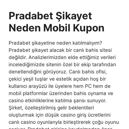
Pradabet Şikayet
Neden Mobil Kupon
Pradabet şikayetine neden katılmalıyım?
Pradabet şikayet alacak bir canlı bahis sitesi
değildir. Analizlerimizden elde ettiğimiz verileri
incelediğimizde sitenin özel bir ekip tarafından
denetlendiğini görüyoruz. Canlı bahis ofisi,
çekici yeşil tuşlar ve estetik açıdan hoş bir
kullanıcı arayüzü ile üyelere hem PC hem de
mobil platformlar üzerinden bahis oynama ve
casino etkinliklerine katılma şansı sunuyor.
Şirket, özelleştirilmiş gelir beklentileri
oluşturmak için düşük casino giriş ücretlerini
canlı casino oyunlarıyla birleştirerek çoğu oyunu