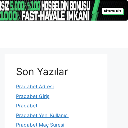
Son Yazılar
Pradabet Adresi
Pradabet Giriş
Pradabet
Pradabet Yeni Kullanıcı
Pradabet Maç Süresi