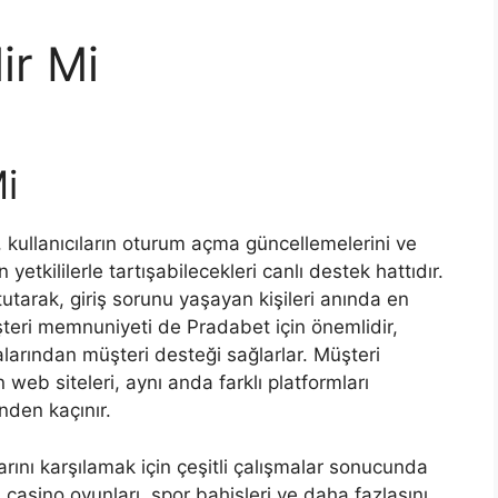
ir Mi
i
, kullanıcıların oturum açma güncellemelerini ve
n yetkililerle tartışabilecekleri canlı destek hattıdır.
tutarak, giriş sorunu yaşayan kişileri anında en
şteri memnuniyeti de Pradabet için önemlidir,
larından müşteri desteği sağlarlar. Müşteri
en web siteleri, aynı anda farklı platformları
den kaçınır.
rını karşılamak için çeşitli çalışmalar sonucunda
ı casino oyunları, spor bahisleri ve daha fazlasını