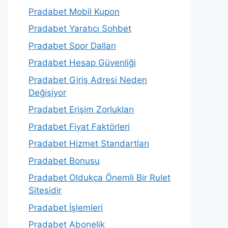
Pradabet Mobil Kupon
Pradabet Yaratıcı Sohbet
Pradabet Spor Dalları
Pradabet Hesap Güvenliği
Pradabet Giriş Adresi Neden
Değişiyor
Pradabet Erişim Zorlukları
Pradabet Fiyat Faktörleri
Pradabet Hizmet Standartları
Pradabet Bonusu
Pradabet Oldukça Önemli Bir Rulet
Sitesidir
Pradabet İşlemleri
Pradabet Abonelik