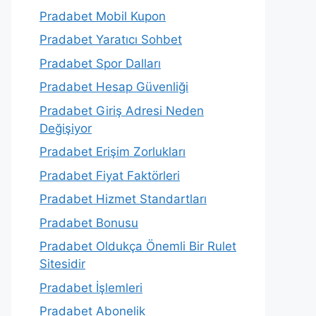
Pradabet Mobil Kupon
Pradabet Yaratıcı Sohbet
Pradabet Spor Dalları
Pradabet Hesap Güvenliği
Pradabet Giriş Adresi Neden
Değişiyor
Pradabet Erişim Zorlukları
Pradabet Fiyat Faktörleri
Pradabet Hizmet Standartları
Pradabet Bonusu
Pradabet Oldukça Önemli Bir Rulet
Sitesidir
Pradabet İşlemleri
Pradabet Abonelik