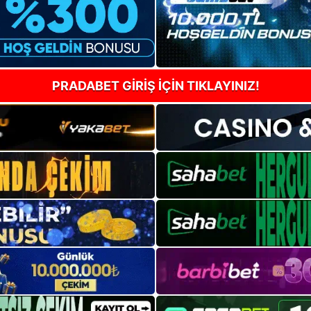
PRADABET GİRİŞ İÇİN TIKLAYINIZ!