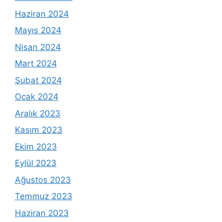
Haziran 2024
Mayıs 2024
Nisan 2024
Mart 2024
Şubat 2024
Ocak 2024
Aralık 2023
Kasım 2023
Ekim 2023
Eylül 2023
Ağustos 2023
Temmuz 2023
Haziran 2023