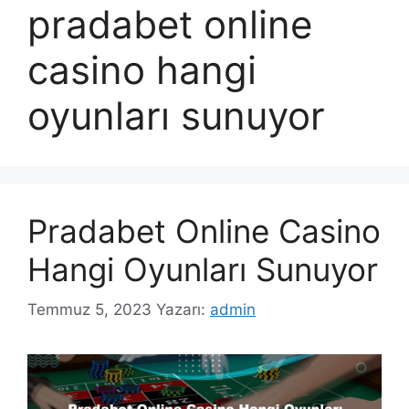
pradabet online
casino hangi
oyunları sunuyor
Pradabet Online Casino
Hangi Oyunları Sunuyor
Temmuz 5, 2023
Yazarı:
admin