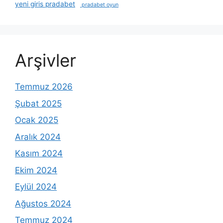
yeni giris pradabet
pradabet oyun
Arşivler
Temmuz 2026
Şubat 2025
Ocak 2025
Aralık 2024
Kasım 2024
Ekim 2024
Eylül 2024
Ağustos 2024
Temmuz 2024