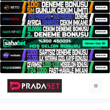
İçeriğe
atla
Menü