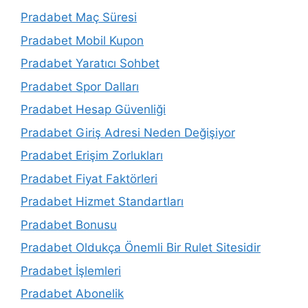
Pradabet Maç Süresi
Pradabet Mobil Kupon
Pradabet Yaratıcı Sohbet
Pradabet Spor Dalları
Pradabet Hesap Güvenliği
Pradabet Giriş Adresi Neden Değişiyor
Pradabet Erişim Zorlukları
Pradabet Fiyat Faktörleri
Pradabet Hizmet Standartları
Pradabet Bonusu
Pradabet Oldukça Önemli Bir Rulet Sitesidir
Pradabet İşlemleri
Pradabet Abonelik