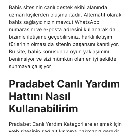
Bahis sitesinin canlı destek ekibi alanında
uzman kişilerden oluşmaktadır. Alternatif olarak,
bahis sağlayıcınızın mevcut WhatsApp
numarasını ve e-posta adresini kullanarak da
bizimle iletişime geçebilirsiniz. Farklı iletişim
türlerinin olması da sitenin başarısını kanıtlıyor.
Bu site, bahis konusunda oyun yaklaşımını
benimsiyor ve sizi mümkün olan en iyi şekilde
sunmaya çalışıyor
Pradabet Canlı Yardım
Hattını Nasıl
Kullanabilirim
Pradabet Canlı Yardım Kategorilere erişmek için
web sitesinin sağ alt kısmına bakmanız gerekir.