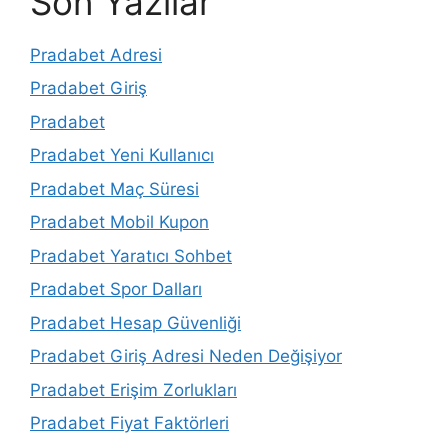
Son Yazılar
Pradabet Adresi
Pradabet Giriş
Pradabet
Pradabet Yeni Kullanıcı
Pradabet Maç Süresi
Pradabet Mobil Kupon
Pradabet Yaratıcı Sohbet
Pradabet Spor Dalları
Pradabet Hesap Güvenliği
Pradabet Giriş Adresi Neden Değişiyor
Pradabet Erişim Zorlukları
Pradabet Fiyat Faktörleri