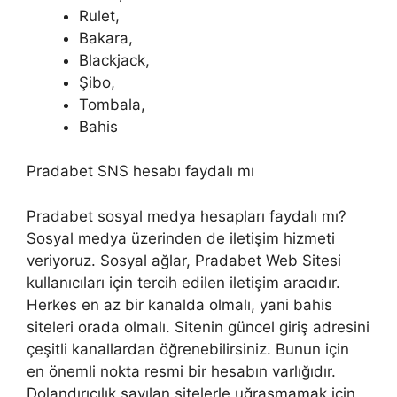
Rulet,
Bakara,
Blackjack,
Şibo,
Tombala,
Bahis
Pradabet SNS hesabı faydalı mı
Pradabet sosyal medya hesapları faydalı mı?
Sosyal medya üzerinden de iletişim hizmeti
veriyoruz. Sosyal ağlar, Pradabet Web Sitesi
kullanıcıları için tercih edilen iletişim aracıdır.
Herkes en az bir kanalda olmalı, yani bahis
siteleri orada olmalı. Sitenin güncel giriş adresini
çeşitli kanallardan öğrenebilirsiniz. Bunun için
en önemli nokta resmi bir hesabın varlığıdır.
Dolandırıcılık sayılan sitelerle uğraşmamak için