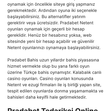
oynamak için öncelikle siteye giriş yapmanız
gerekmektedir. Ardından oyuna iki seçenekle
başlayabilirsiniz. Bu alternatifler yatırım
gerektirir veya ücretsizdir. Pradabet Netent
oyunları oynamak için geçerli bir hesap
gereklidir. Henüz bir hesabınız yoksa, web
sitesinde yeni bir hesap açabilir ve güvenilir
Netent oyunlarınızı oynamaya başlayabilirsiniz.
Pradabet Bahis uzun yıllardır bahis piyasasına
hizmet vermekte olup bu yana farklı oyun
üzerine Türkçe bahis oynamıştır. Kalabalık canlı
casino oyunları. Casino oyunları konusunda
Netent ve ezugi firmaları ile iş birliği yapan site,
tespit edilen oyunlarda donma yaşamamakta ve
bahisleri daha keyifli hale getirmektedir.
Pradabet Tedarikçi Online