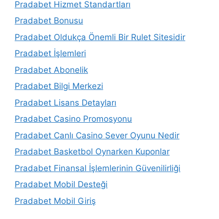
Pradabet Hizmet Standartları
Pradabet Bonusu
Pradabet Oldukça Önemli Bir Rulet Sitesidir
Pradabet İşlemleri
Pradabet Abonelik
Pradabet Bilgi Merkezi
Pradabet Lisans Detayları
Pradabet Casino Promosyonu
Pradabet Canlı Casino Sever Oyunu Nedir
Pradabet Basketbol Oynarken Kuponlar
Pradabet Finansal İşlemlerinin Güvenilirliği
Pradabet Mobil Desteği
Pradabet Mobil Giriş