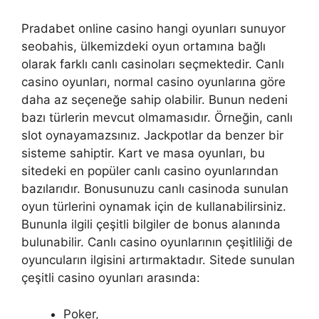
Pradabet online casino hangi oyunları sunuyor
seobahis, ülkemizdeki oyun ortamına bağlı
olarak farklı canlı casinoları seçmektedir. Canlı
casino oyunları, normal casino oyunlarına göre
daha az seçeneğe sahip olabilir. Bunun nedeni
bazı türlerin mevcut olmamasıdır. Örneğin, canlı
slot oynayamazsınız. Jackpotlar da benzer bir
sisteme sahiptir. Kart ve masa oyunları, bu
sitedeki en popüler canlı casino oyunlarından
bazılarıdır. Bonusunuzu canlı casinoda sunulan
oyun türlerini oynamak için de kullanabilirsiniz.
Bununla ilgili çeşitli bilgiler de bonus alanında
bulunabilir. Canlı casino oyunlarının çeşitliliği de
oyuncuların ilgisini artırmaktadır. Sitede sunulan
çeşitli casino oyunları arasında:
Poker,