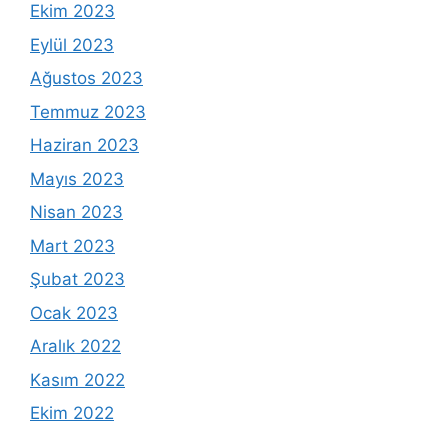
Ekim 2023
Eylül 2023
Ağustos 2023
Temmuz 2023
Haziran 2023
Mayıs 2023
Nisan 2023
Mart 2023
Şubat 2023
Ocak 2023
Aralık 2022
Kasım 2022
Ekim 2022