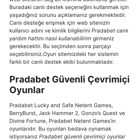
Buradaki canlı destek seçeneğini kullanmak için
yaşadığınız sorunu açıklamanız gerekmektedir.
Canlı desteğe erişmek için web sitenizin
kullanıcı adını ve kimlik bilgilerini
Pradabet canlı
yardım hattını nasıl kullanabilirim
girmeniz
gerekecektir. Bu seçimden sonra parçayı
seçebilirsiniz.Oyun sitemizdeki her sistemin
farklı bir canlı destek ekibi bulunmaktadır.
Pradabet Güvenli Çevrimiçi
Oyunlar
Pradabet Lucky and Safe Netent Games,
BerryBurst, Jack Hammer 2, Gonzo’s Quest ve
Divine Fortune, Pradabet Netent Games’in
oyunlarıdır. Bu oyunları bedava oynamak
istiyorsanız
Pradabet güvenli çevrimiçi oyunlar