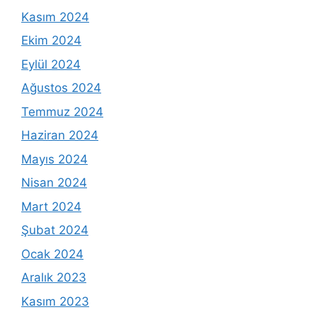
Kasım 2024
Ekim 2024
Eylül 2024
Ağustos 2024
Temmuz 2024
Haziran 2024
Mayıs 2024
Nisan 2024
Mart 2024
Şubat 2024
Ocak 2024
Aralık 2023
Kasım 2023