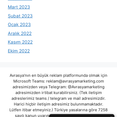
Mart 2023
Şubat 2023
Ocak 2023
Aralık 2022
Kasım 2022
Ekim 2022
Avrasya'nın en büyük reklam platformunda olmak için
Microsoft Teams:
reklam@avrasyamarketing.com
adresimizden veya Telegram: @Avrasyamarketing
adresimizden irtibat kurabilirsiniz. (Tek iletişim
adreslerimiz teams / telegram ve mail adresimizdir.
Harici hiçbir iletişim adresimiz bulunmamaktadır.
Lütfen itibar etmeyiniz.) Türkiye yasalarına göre 7258
sayılı kanun uyarınca yasa dışı bahis oynamanın