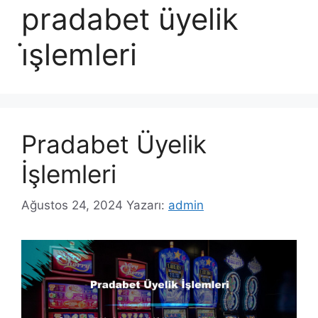
pradabet üyelik
i̇şlemleri
Pradabet Üyelik
İşlemleri
Ağustos 24, 2024
Yazarı:
admin