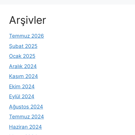
Arşivler
Temmuz 2026
Şubat 2025
Ocak 2025
Aralık 2024
Kasım 2024
Ekim 2024
Eylül 2024
Ağustos 2024
Temmuz 2024
Haziran 2024