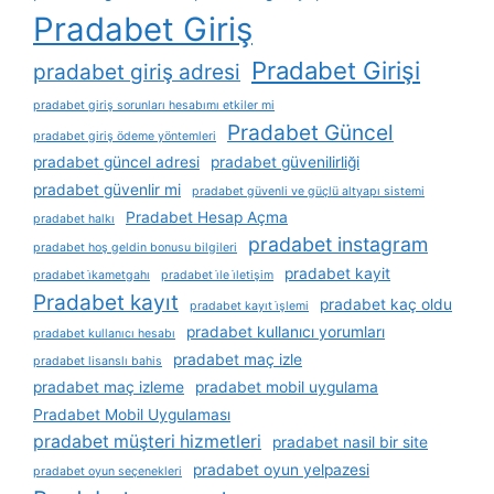
Pradabet Giriş
Pradabet Girişi
pradabet giriş adresi
pradabet giriş sorunları hesabımı etkiler mi
Pradabet Güncel
pradabet giriş ödeme yöntemleri
pradabet güncel adresi
pradabet güvenilirliği
pradabet güvenlir mi
pradabet güvenli ve güçlü altyapı sistemi
Pradabet Hesap Açma
pradabet halkı
pradabet instagram
pradabet hoş geldin bonusu bilgileri
pradabet kayit
pradabet i̇kametgahı
pradabet i̇le i̇letişim
Pradabet kayıt
pradabet kaç oldu
pradabet kayıt i̇şlemi
pradabet kullanıcı yorumları
pradabet kullanıcı hesabı
pradabet maç izle
pradabet lisanslı bahis
pradabet maç izleme
pradabet mobil uygulama
Pradabet Mobil Uygulaması
pradabet müşteri hizmetleri
pradabet nasil bir site
pradabet oyun yelpazesi
pradabet oyun seçenekleri