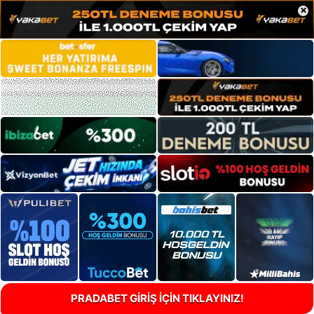
×
PRADABET GİRİŞ İÇİN TIKLAYINIZ!