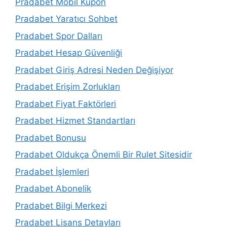
Pradabet Mobil Kupon
Pradabet Yaratıcı Sohbet
Pradabet Spor Dalları
Pradabet Hesap Güvenliği
Pradabet Giriş Adresi Neden Değişiyor
Pradabet Erişim Zorlukları
Pradabet Fiyat Faktörleri
Pradabet Hizmet Standartları
Pradabet Bonusu
Pradabet Oldukça Önemli Bir Rulet Sitesidir
Pradabet İşlemleri
Pradabet Abonelik
Pradabet Bilgi Merkezi
Pradabet Lisans Detayları