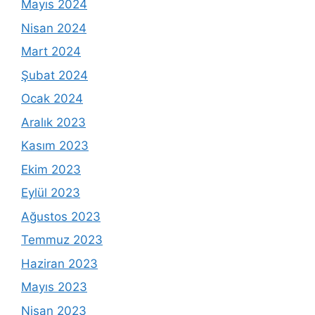
Mayıs 2024
Nisan 2024
Mart 2024
Şubat 2024
Ocak 2024
Aralık 2023
Kasım 2023
Ekim 2023
Eylül 2023
Ağustos 2023
Temmuz 2023
Haziran 2023
Mayıs 2023
Nisan 2023