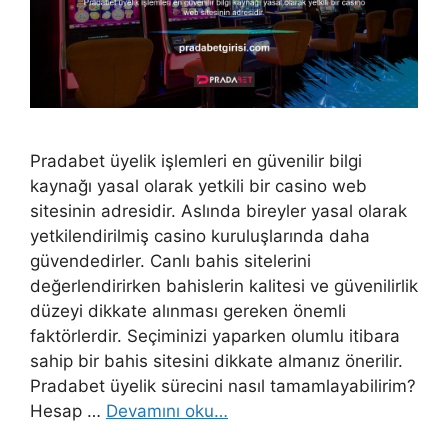
Pradabet üyelik işlemleri en güvenilir bilgi
kaynağı yasal olarak yetkili bir casino web
sitesinin adresidir. Aslında bireyler yasal olarak
yetkilendirilmiş casino kuruluşlarında daha
güvendedirler. Canlı bahis sitelerini
değerlendirirken bahislerin kalitesi ve güvenilirlik
düzeyi dikkate alınması gereken önemli
faktörlerdir. Seçiminizi yaparken olumlu itibara
sahip bir bahis sitesini dikkate almanız önerilir.
Pradabet üyelik sürecini nasıl tamamlayabilirim?
Hesap …
Devamını oku…