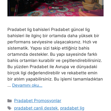
Pradabet lig bahisleri Pradabet güncel lig
bahisleri ile ilginç bir ortamda daha yüksek bir
performans seviyesine ulaşacaksınız. Hızlı ve
sistematik. Yapısı sizi takip ettiğiniz bahis
ortamında destekler. Bu yapı sayesinde farklı
bahis ortamları kurabilir ve çeşitlendirebilirsiniz.
Bu yüzden Pradabet ile Avrupa ve dünyadaki
birçok ligi değerlendirebilir ve rekabette emin
bir atılım yapabilirsiniz. Bu işlemi tamamladıktan
…
Devamını oku…
Kategoriler
Pradabet Promosyonlar
Etiketler
pradabet canli destek
,
pradabet lig