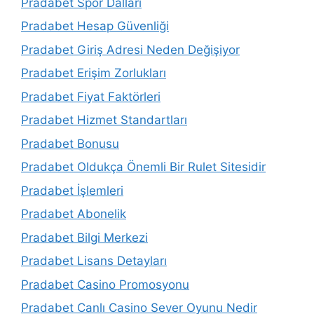
Pradabet Spor Dalları
Pradabet Hesap Güvenliği
Pradabet Giriş Adresi Neden Değişiyor
Pradabet Erişim Zorlukları
Pradabet Fiyat Faktörleri
Pradabet Hizmet Standartları
Pradabet Bonusu
Pradabet Oldukça Önemli Bir Rulet Sitesidir
Pradabet İşlemleri
Pradabet Abonelik
Pradabet Bilgi Merkezi
Pradabet Lisans Detayları
Pradabet Casino Promosyonu
Pradabet Canlı Casino Sever Oyunu Nedir