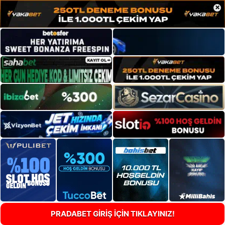
×
PRADABET GİRİŞ İÇİN TIKLAYINIZ!