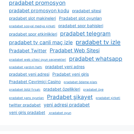
pradabet promosyon
pradabet promosyon kodu
pradabet sitesi
pradabet slot makineleri
Pradabet slot oyunları
pradabet spor bahisleri
pradabet sosyal medya şirketi
pradabet telegram
pradabet spor etkinlikleri
pradabet tv izle
pradabet tv canli maç izle
Pradabet Web Sitesi
Pradabet Twitter
pradabet whatsapp
pradabet web sitesi oyun seçenekleri
pradabet yeni adres
pradabet yardım hattı
pradabet yeni adresi
Pradabet yeni giriş
Pradabet Çevrimiçi Casino
pradabet ödeme planı
pradabet özellikleri
pradabet ödül fırsatı
pradabet üye
Pradabet şikayet
pradabet şans oyunları
pradabet şirketi
yeni adresi pradabet
twitter pradabet
yeni giris pradabet
pradabet oyun