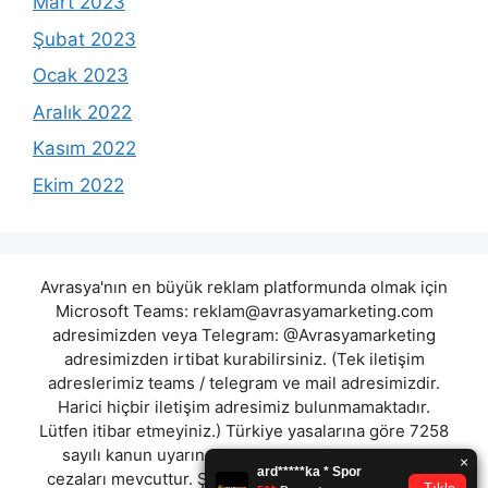
Mart 2023
Şubat 2023
Ocak 2023
Aralık 2022
Kasım 2022
Ekim 2022
Avrasya'nın en büyük reklam platformunda olmak için
Microsoft Teams:
reklam@avrasyamarketing.com
adresimizden veya Telegram: @Avrasyamarketing
adresimizden irtibat kurabilirsiniz. (Tek iletişim
adreslerimiz teams / telegram ve mail adresimizdir.
Harici hiçbir iletişim adresimiz bulunmamaktadır.
Lütfen itibar etmeyiniz.) Türkiye yasalarına göre 7258
sayılı kanun uyarınca yasa dışı bahis oynamanın
cezaları mevcuttur. Şu an bulunduğunuz site hiç bir