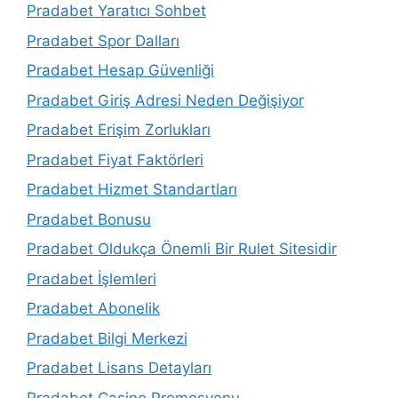
Pradabet Yaratıcı Sohbet
Pradabet Spor Dalları
Pradabet Hesap Güvenliği
Pradabet Giriş Adresi Neden Değişiyor
Pradabet Erişim Zorlukları
Pradabet Fiyat Faktörleri
Pradabet Hizmet Standartları
Pradabet Bonusu
Pradabet Oldukça Önemli Bir Rulet Sitesidir
Pradabet İşlemleri
Pradabet Abonelik
Pradabet Bilgi Merkezi
Pradabet Lisans Detayları
Pradabet Casino Promosyonu