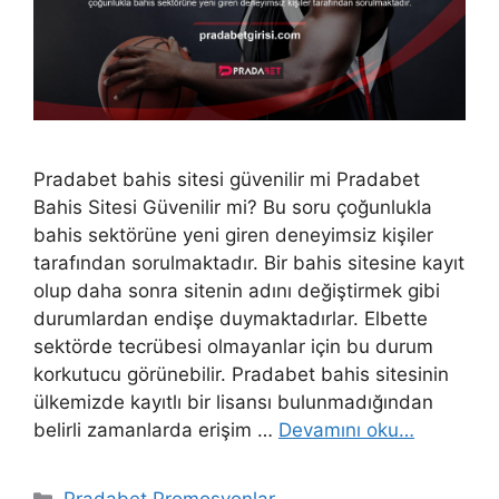
Pradabet bahis sitesi güvenilir mi Pradabet
Bahis Sitesi Güvenilir mi? Bu soru çoğunlukla
bahis sektörüne yeni giren deneyimsiz kişiler
tarafından sorulmaktadır. Bir bahis sitesine kayıt
olup daha sonra sitenin adını değiştirmek gibi
durumlardan endişe duymaktadırlar. Elbette
sektörde tecrübesi olmayanlar için bu durum
korkutucu görünebilir. Pradabet bahis sitesinin
ülkemizde kayıtlı bir lisansı bulunmadığından
belirli zamanlarda erişim …
Devamını oku…
Kategoriler