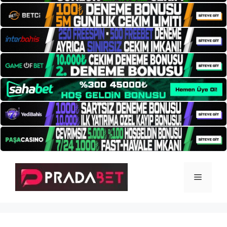
İçeriğe
atla
Menü