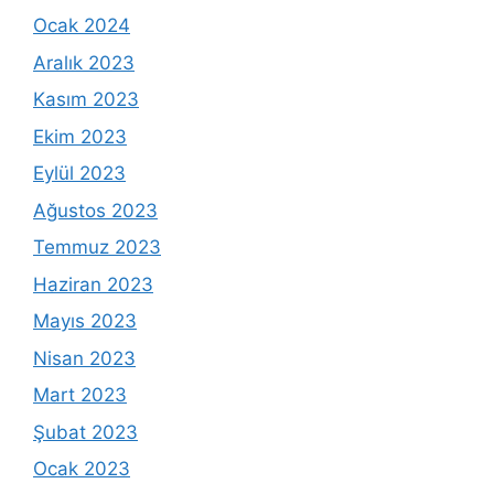
Ocak 2024
Aralık 2023
Kasım 2023
Ekim 2023
Eylül 2023
Ağustos 2023
Temmuz 2023
Haziran 2023
Mayıs 2023
Nisan 2023
Mart 2023
Şubat 2023
Ocak 2023