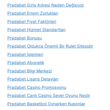
Pradabet Giriş Adresi Neden Değişiyor
Pradabet Erişim Zorlukları
Pradabet Fiyat Faktörleri
Pradabet Hizmet Standartları
Pradabet Bonusu
Pradabet Oldukça Önemli Bir Rulet Sitesidir
Pradabet İşlemleri
Pradabet Abonelik
Pradabet Bilgi Merkezi
Pradabet Lisans Detayları
Pradabet Casino Promosyonu
Pradabet Canlı Casino Sever Oyunu Nedir
Pradabet Basketbol Oynarken Kuponlar