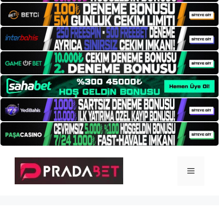
İçeriğe
atla
Menü