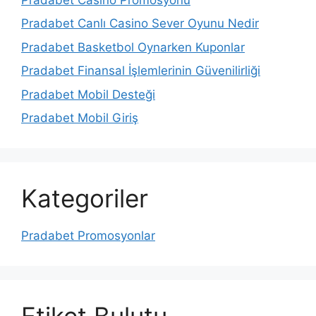
Pradabet Canlı Casino Sever Oyunu Nedir
Pradabet Basketbol Oynarken Kuponlar
Pradabet Finansal İşlemlerinin Güvenilirliği
Pradabet Mobil Desteği
Pradabet Mobil Giriş
Kategoriler
Pradabet Promosyonlar