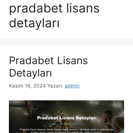
pradabet lisans
detayları
Pradabet Lisans
Detayları
Kasım 16, 2024
Yazarı:
admin