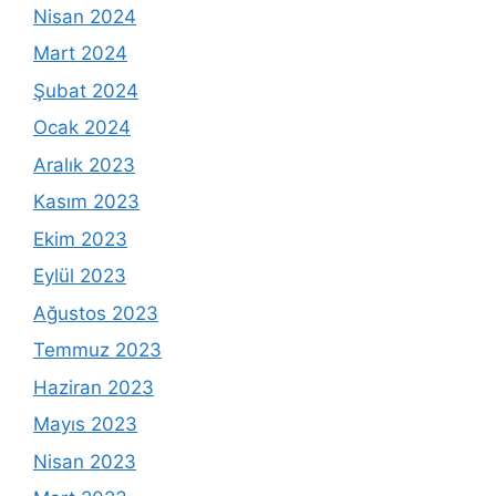
Nisan 2024
Mart 2024
Şubat 2024
Ocak 2024
Aralık 2023
Kasım 2023
Ekim 2023
Eylül 2023
Ağustos 2023
Temmuz 2023
Haziran 2023
Mayıs 2023
Nisan 2023