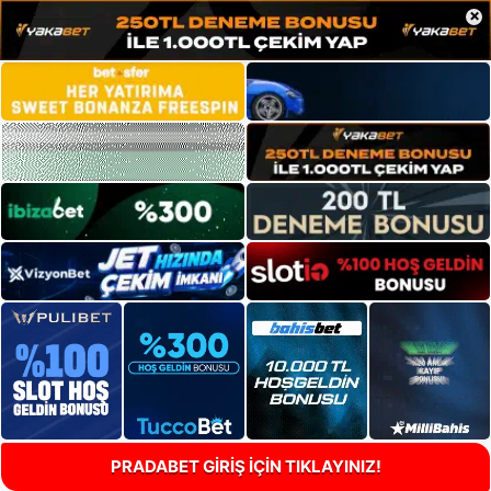
×
PRADABET GİRİŞ İÇİN TIKLAYINIZ!