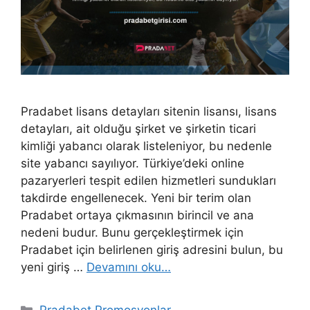
Pradabet lisans detayları sitenin lisansı, lisans
detayları, ait olduğu şirket ve şirketin ticari
kimliği yabancı olarak listeleniyor, bu nedenle
site yabancı sayılıyor. Türkiye’deki online
pazaryerleri tespit edilen hizmetleri sundukları
takdirde engellenecek. Yeni bir terim olan
Pradabet ortaya çıkmasının birincil ve ana
nedeni budur. Bunu gerçekleştirmek için
Pradabet için belirlenen giriş adresini bulun, bu
yeni giriş …
Devamını oku…
Kategoriler