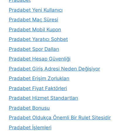
Pradabet
Pradabet Yeni Kullanıcı
Pradabet Maç Süresi
Pradabet Mobil Kupon
Pradabet Yaratıcı Sohbet
Pradabet Spor Dalları
Pradabet Hesap Güvenliği
Pradabet Giriş Adresi Neden Değişiyor
Pradabet Erişim Zorlukları
Pradabet Fiyat Faktörleri
Pradabet Hizmet Standartları
Pradabet Bonusu
Pradabet Oldukça Önemli Bir Rulet Sitesidir
Pradabet İşlemleri