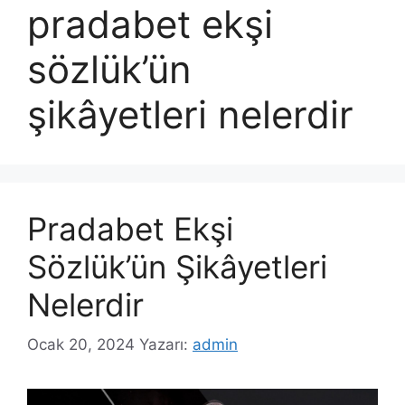
pradabet ekşi
sözlük’ün
şikâyetleri nelerdir
Pradabet Ekşi
Sözlük’ün Şikâyetleri
Nelerdir
Ocak 20, 2024
Yazarı:
admin