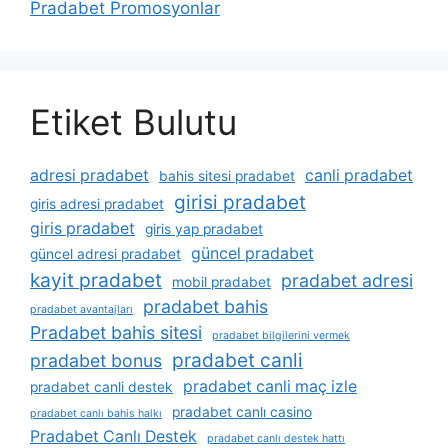
Pradabet Promosyonlar
Etiket Bulutu
adresi pradabet
canli pradabet
bahis sitesi pradabet
girisi pradabet
giris adresi pradabet
giris pradabet
giris yap pradabet
güncel pradabet
güncel adresi pradabet
kayit pradabet
pradabet adresi
mobil pradabet
pradabet bahis
pradabet avantajları
Pradabet bahis sitesi
pradabet bilgilerini vermek
pradabet canli
pradabet bonus
pradabet canli maç izle
pradabet canli destek
pradabet canlı casino
pradabet canlı bahis halkı
Pradabet Canlı Destek
pradabet canlı destek hattı