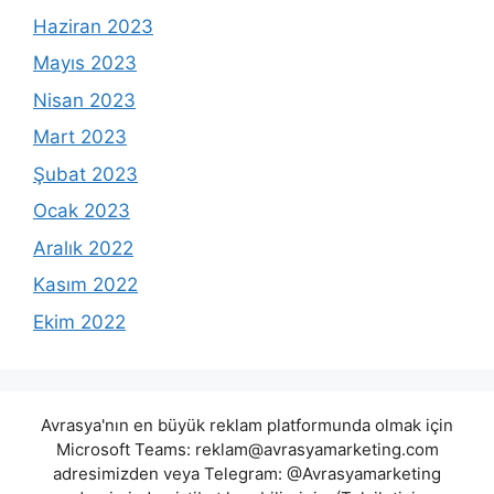
Haziran 2023
Mayıs 2023
Nisan 2023
Mart 2023
Şubat 2023
Ocak 2023
Aralık 2022
Kasım 2022
Ekim 2022
Avrasya'nın en büyük reklam platformunda olmak için
Microsoft Teams:
reklam@avrasyamarketing.com
adresimizden veya Telegram: @Avrasyamarketing