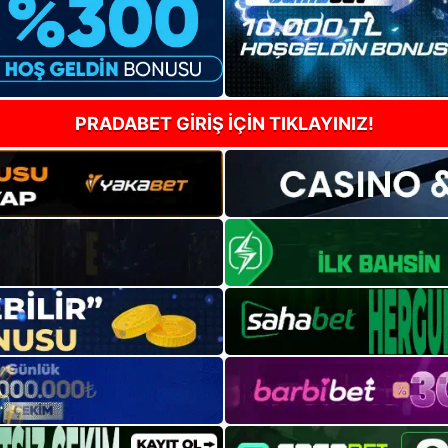
PRADABET GİRİŞ İÇİN TIKLAYINIZ!