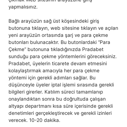
yapmalısınız.
Bağlı arayüzün sağ üst köşesindeki giriş
butonuna tıklayın, web sitesine tıklayın ve açılan
yeni arayüzün ortasında şarj ve para çekme
butonları bulunacaktır. Bu butonlardaki “Para
Çekme” butonuna tıkladığınızda Pradabet
sunduğu para çekme yöntemlerini göreceksiniz.
Pradabet, üyelerin ticarete devam etmesini
kolaylaştırmak amacıyla her para çekme
yöntemi için gerekli adımları sağlar. Bu
düşünceyle üyeler iptal işlemi sırasında gerekli
bilgileri girerler. Katılım süreci tamamlanıp
onaylandıktan sonra bu doğrultuda çalışan
altyapı departmanı kısa süre içerisinde gerekli
denetimleri gerçekleştirecek ve gerekli izinleri
verecek. 10-20 dakika.