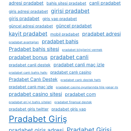
adresi pradabet
canli pradabet
bahis sitesi pradabet
girisi pradabet
giris adresi pradabet
giris pradabet
giris yap pradabet
güncel pradabet
güncel adresi pradabet
kayit pradabet
pradabet adresi
mobil pradabet
pradabet bahis
pradabet avantajları
Pradabet bahis sitesi
pradabet bilgilerini vermek
pradabet canli
pradabet bonus
pradabet canli maç izle
pradabet canli destek
pradabet canlı casino
pradabet canlı bahis halkı
Pradabet Canlı Destek
pradabet canlı destek hattı
pradabet canlı maç i̇zle
pradabet casino oyunlarında hile yapar mı
pradabet casino sitesi
pradabet com
pradabet en i̇yi bahis siteleri
pradabet finansal destek
pradabet giris twitter
pradabet giris yap
Pradabet Giriş
Pradabet Girişi
pradabet giriş adresi