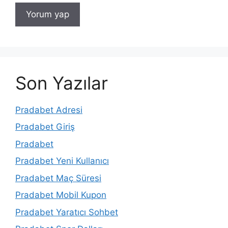
Son Yazılar
Pradabet Adresi
Pradabet Giriş
Pradabet
Pradabet Yeni Kullanıcı
Pradabet Maç Süresi
Pradabet Mobil Kupon
Pradabet Yaratıcı Sohbet