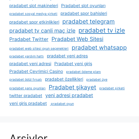
pradabet slot makineleri
Pradabet slot oyunları
pradabet spor bahisleri
pradabet sosyal medya şirketi
pradabet telegram
pradabet spor etkinlikleri
pradabet tv izle
pradabet tv canli maç izle
Pradabet Web Sitesi
Pradabet Twitter
pradabet whatsapp
pradabet web sitesi oyun seçenekleri
pradabet yeni adres
pradabet yardım hattı
pradabet yeni adresi
Pradabet yeni giriş
Pradabet Çevrimiçi Casino
pradabet ödeme planı
pradabet özellikleri
pradabet ödül fırsatı
pradabet üye
Pradabet şikayet
pradabet şans oyunları
pradabet şirketi
yeni adresi pradabet
twitter pradabet
yeni giris pradabet
pradabet oyun
Arşivler