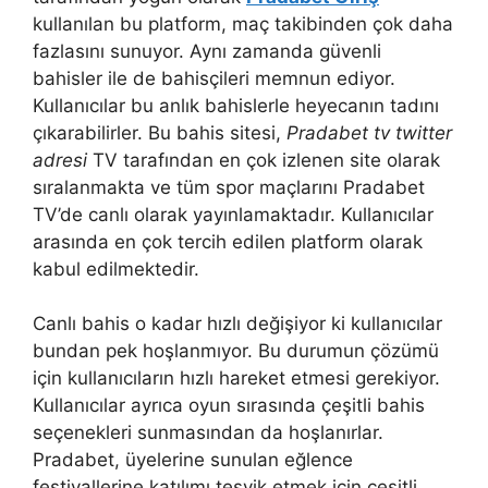
kullanılan bu platform, maç takibinden çok daha
fazlasını sunuyor. Aynı zamanda güvenli
bahisler ile de bahisçileri memnun ediyor.
Kullanıcılar bu anlık bahislerle heyecanın tadını
çıkarabilirler. Bu bahis sitesi,
Pradabet tv twitter
adresi
TV tarafından en çok izlenen site olarak
sıralanmakta ve tüm spor maçlarını Pradabet
TV’de canlı olarak yayınlamaktadır. Kullanıcılar
arasında en çok tercih edilen platform olarak
kabul edilmektedir.
Canlı bahis o kadar hızlı değişiyor ki kullanıcılar
bundan pek hoşlanmıyor. Bu durumun çözümü
için kullanıcıların hızlı hareket etmesi gerekiyor.
Kullanıcılar ayrıca oyun sırasında çeşitli bahis
seçenekleri sunmasından da hoşlanırlar.
Pradabet, üyelerine sunulan eğlence
festivallerine katılımı teşvik etmek için çeşitli