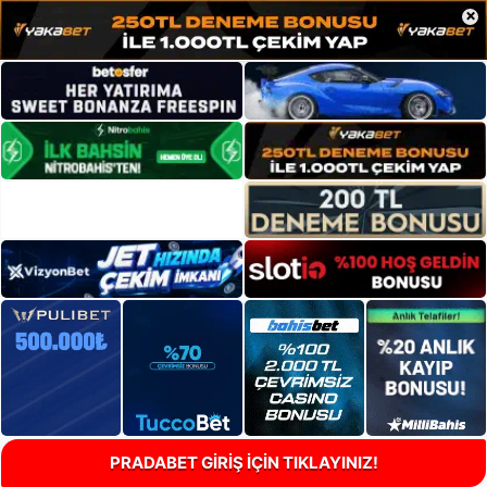
×
PRADABET GİRİŞ İÇİN TIKLAYINIZ!