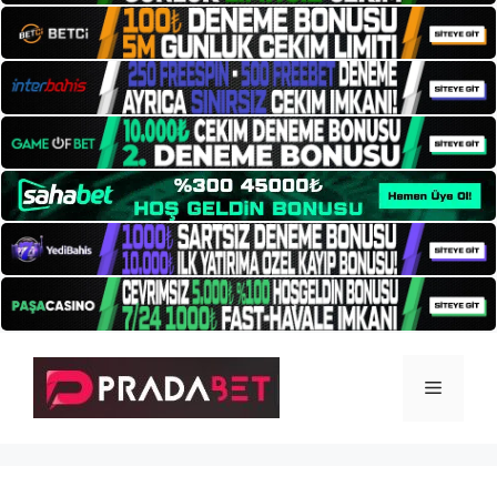
İçeriğe
atla
Menü