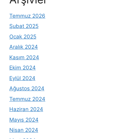
Temmuz 2026
Şubat 2025
Ocak 2025
Aralık 2024
Kasım 2024
Ekim 2024
Eylül 2024
Ağustos 2024
Temmuz 2024
Haziran 2024
Mayıs 2024
Nisan 2024