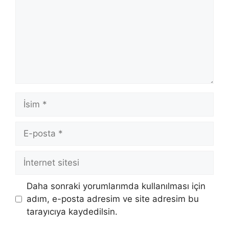
İsim
E-
posta
İnternet
sitesi
Daha sonraki yorumlarımda kullanılması için
adım, e-posta adresim ve site adresim bu
tarayıcıya kaydedilsin.