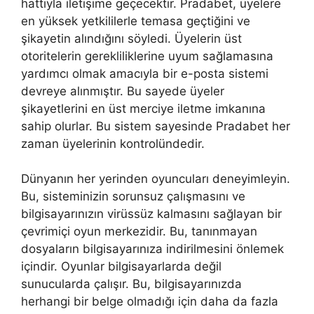
hattıyla iletişime geçecektir. Pradabet, üyelere
en yüksek yetkililerle temasa geçtiğini ve
şikayetin alındığını söyledi. Üyelerin üst
otoritelerin gerekliliklerine uyum sağlamasına
yardımcı olmak amacıyla bir e-posta sistemi
devreye alınmıştır. Bu sayede üyeler
şikayetlerini en üst merciye iletme imkanına
sahip olurlar. Bu sistem sayesinde Pradabet her
zaman üyelerinin kontrolündedir.
Dünyanın her yerinden oyuncuları deneyimleyin.
Bu, sisteminizin sorunsuz çalışmasını ve
bilgisayarınızın virüssüz kalmasını sağlayan bir
çevrimiçi oyun merkezidir. Bu, tanınmayan
dosyaların bilgisayarınıza indirilmesini önlemek
içindir. Oyunlar bilgisayarlarda değil
sunucularda çalışır. Bu, bilgisayarınızda
herhangi bir belge olmadığı için daha da fazla