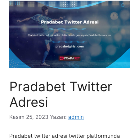
Pradabet Twitter
Adresi
Kasım 25, 2023
Yazarı:
admin
Pradabet twitter adresi twitter platformunda