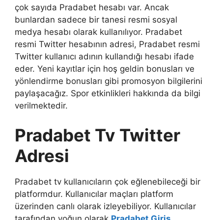
çok sayıda Pradabet hesabı var. Ancak
bunlardan sadece bir tanesi resmi sosyal
medya hesabı olarak kullanılıyor. Pradabet
resmi Twitter hesabının adresi, Pradabet resmi
Twitter kullanıcı adının kullandığı hesabı ifade
eder. Yeni kayıtlar için hoş geldin bonusları ve
yönlendirme bonusları gibi promosyon bilgilerini
paylaşacağız. Spor etkinlikleri hakkında da bilgi
verilmektedir.
Pradabet Tv Twitter
Adresi
Pradabet tv kullanıcıların çok eğlenebileceği bir
platformdur. Kullanıcılar maçları platform
üzerinden canlı olarak izleyebiliyor. Kullanıcılar
tarafından yoğun olarak
Pradabet Giriş