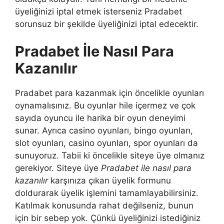
üyeliğinizi iptal etmek isterseniz Pradabet
sorunsuz bir şekilde üyeliğinizi iptal edecektir.
Pradabet İle Nasıl Para
Kazanılır
Pradabet para kazanmak için öncelikle oyunları
oynamalısınız. Bu oyunlar hile içermez ve çok
sayıda oyuncu ile harika bir oyun deneyimi
sunar. Ayrıca casino oyunları, bingo oyunları,
slot oyunları, casino oyunları, spor oyunları da
sunuyoruz. Tabii ki öncelikle siteye üye olmanız
gerekiyor. Siteye üye
Pradabet ile nasıl para
kazanılır
karşınıza çıkan üyelik formunu
doldurarak üyelik işlemini tamamlayabilirsiniz.
Katılmak konusunda rahat değilseniz, bunun
için bir sebep yok. Çünkü üyeliğinizi istediğiniz