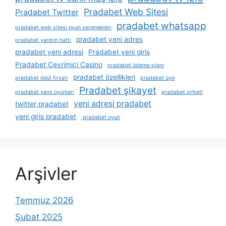
Pradabet Web Sitesi
Pradabet Twitter
pradabet whatsapp
pradabet web sitesi oyun seçenekleri
pradabet yeni adres
pradabet yardım hattı
pradabet yeni adresi
Pradabet yeni giriş
Pradabet Çevrimiçi Casino
pradabet ödeme planı
pradabet özellikleri
pradabet ödül fırsatı
pradabet üye
Pradabet şikayet
pradabet şans oyunları
pradabet şirketi
yeni adresi pradabet
twitter pradabet
yeni giris pradabet
pradabet oyun
Arşivler
Temmuz 2026
Şubat 2025