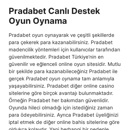
Pradabet Canlı Destek
Oyun Oynama
Pradabet oyun oynayarak ve çeşitli şekillerde
para çekerek para kazanabilirsiniz. Pradabet
madencilik yöntemleri için kullanıcılar tarafından
güvenilmektedir. Pradabet Türkiye’nin en
güvenilir ve eğlenceli online oyun sitesidir. Mutlu
bir şekilde para kazanabileceğiniz Pradabet ile
gerçek
Pradabet oyun oynama
tam anlamıyla
yaşayabilirsiniz. Pradabet diğer online casino
sitelerine göre birçok avantajı bulunmaktadır.
Örneğin Pradabet her bakımdan güvenlidir.
Oyunda hileci olmadığı için istediğiniz zaman
para ödeyebilirsiniz. Ayrıca Pradabet üyeliğinizi
iptal etmek de diğer online bahis sitelerine göre
oldukça kolaydır. Yani herhangi bir nedenle