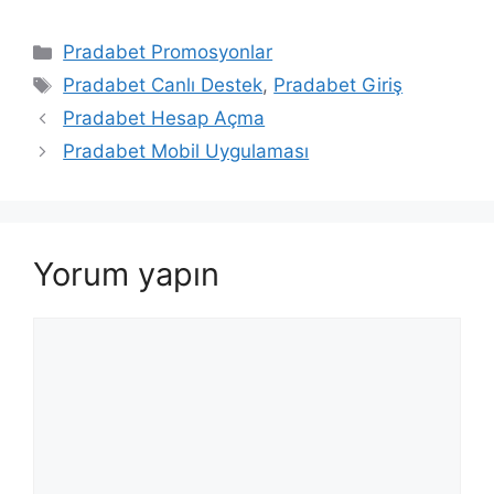
Kategoriler
Pradabet Promosyonlar
Etiketler
Pradabet Canlı Destek
,
Pradabet Giriş
Pradabet Hesap Açma
Pradabet Mobil Uygulaması
Yorum yapın
Yorum