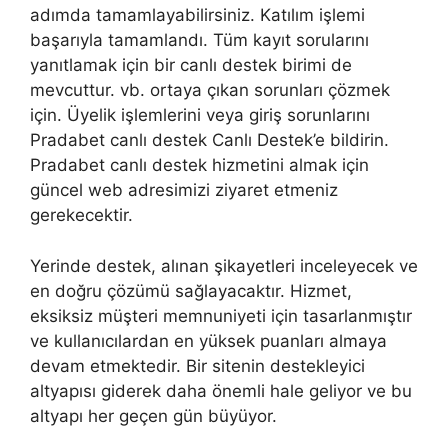
adımda tamamlayabilirsiniz. Katılım işlemi
başarıyla tamamlandı. Tüm kayıt sorularını
yanıtlamak için bir canlı destek birimi de
mevcuttur. vb. ortaya çıkan sorunları çözmek
için. Üyelik işlemlerini veya giriş sorunlarını
Pradabet canlı destek Canlı Destek’e bildirin.
Pradabet canlı destek hizmetini almak için
güncel web adresimizi ziyaret etmeniz
gerekecektir.
Yerinde destek, alınan şikayetleri inceleyecek ve
en doğru çözümü sağlayacaktır. Hizmet,
eksiksiz müşteri memnuniyeti için tasarlanmıştır
ve kullanıcılardan en yüksek puanları almaya
devam etmektedir. Bir sitenin destekleyici
altyapısı giderek daha önemli hale geliyor ve bu
altyapı her geçen gün büyüyor.