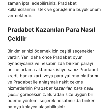
zaman iptal edebilirsiniz. Pradabet
kullanıcılarının istek ve görüşlerine büyük önem
vermektedir.
Pradabet Kazanılan Para Nasıl
Çekilir
Birikimlerinizi ödemek için çeşitli seçenekler
vardır. Yani daha önce Pradabet oyun
oynadıysanız ve hesabınızda biriken parayı
online ortama aktarmak istiyorsanız Pradabet
kredi, banka kartı veya para yatırma platformu
ve Pradabet ile anlaşmalı nakit çekme
hizmetlerinin
Pradabet kazanılan para nasıl
çekilir
göreceksiniz. Buradan size uygun bir
ödeme yöntemi seçerek hesabınızda biriken
paraya kolayca ulaşabilirsiniz.