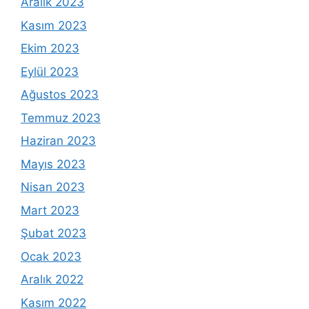
Aralık 2023
Kasım 2023
Ekim 2023
Eylül 2023
Ağustos 2023
Temmuz 2023
Haziran 2023
Mayıs 2023
Nisan 2023
Mart 2023
Şubat 2023
Ocak 2023
Aralık 2022
Kasım 2022