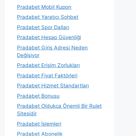
Pradabet Mobil Kupon
Pradabet Yaratıcı Sohbet
Pradabet Spor Dalları
Pradabet Hesap Güvenliği
Pradabet Giriş Adresi Neden
Değişiyor
Pradabet Erişim Zorlukları
Pradabet Fiyat Faktörleri
Pradabet Hizmet Standartları
Pradabet Bonusu
Pradabet Oldukça Önemli Bir Rulet
Sitesidir
Pradabet İşlemleri
Pradabet Abonelik