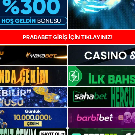
PRADABET GİRİŞ İÇİN TIKLAYINIZ!