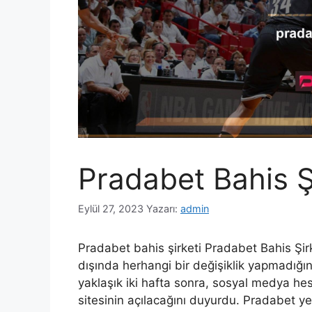
Pradabet Bahis Ş
Eylül 27, 2023
Yazarı:
admin
Pradabet bahis şirketi Pradabet Bahis Şirk
dışında herhangi bir değişiklik yapmadığın
yaklaşık iki hafta sonra, sosyal medya hesa
sitesinin açılacağını duyurdu. Pradabet yen